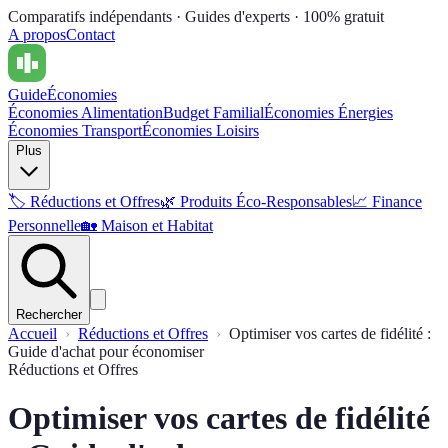
Comparatifs indépendants · Guides d'experts · 100% gratuit
A propos
Contact
Guide
Économies
Économies Alimentation
Budget Familial
Économies Énergies
Économies Transport
Économies Loisirs
Plus
🏷️
Réductions et Offres
🌿
Produits Éco-Responsables
📈
Finance
Personnelle
🏡
Maison et Habitat
Rechercher
Accueil
Réductions et Offres
Optimiser vos cartes de fidélité :
Guide d'achat pour économiser
Réductions et Offres
Optimiser vos cartes de fidélité