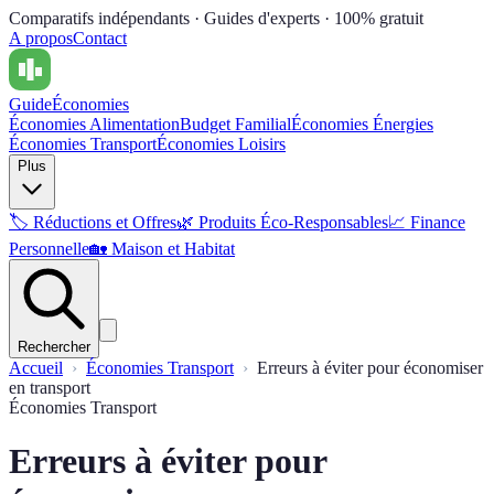
Comparatifs indépendants · Guides d'experts · 100% gratuit
A propos
Contact
Guide
Économies
Économies Alimentation
Budget Familial
Économies Énergies
Économies Transport
Économies Loisirs
Plus
🏷️
Réductions et Offres
🌿
Produits Éco-Responsables
📈
Finance
Personnelle
🏡
Maison et Habitat
Rechercher
Accueil
Économies Transport
Erreurs à éviter pour économiser
en transport
Économies Transport
Erreurs à éviter pour