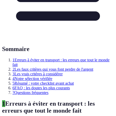
Sommaire
1
Erreurs à éviter en transport : les erreurs que tout le monde
fait
2
Les faux critères qui vous font perdre de l'argent
3
Les vrais critères à considérer
4
Notre sélection vérifiée
5
Résumé : votre checklist avant achat
6
FAQ : les doutes les plus courants
?
Questions fréquentes
1
Erreurs à éviter en transport : les
erreurs que tout le monde fait