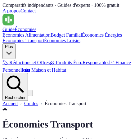
Comparatifs indépendants · Guides d'experts · 100% gratuit
A propos
Contact
Guide
Économies
Économies Alimentation
Budget Familial
Économies Énergies
Économies Transport
Économies Loisirs
Plus
🏷️
Réductions et Offres
🌿
Produits Éco-Responsables
📈
Finance
Personnelle
🏡
Maison et Habitat
Rechercher
Accueil
Guides
Économies Transport
🚗
Économies Transport