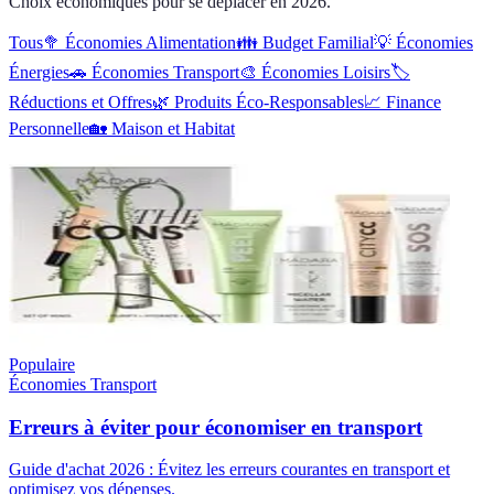
Choix économiques pour se déplacer en 2026.
Tous
🥦
Économies Alimentation
👪
Budget Familial
💡
Économies
Énergies
🚗
Économies Transport
🎨
Économies Loisirs
🏷️
Réductions et Offres
🌿
Produits Éco-Responsables
📈
Finance
Personnelle
🏡
Maison et Habitat
Populaire
Économies Transport
Erreurs à éviter pour économiser en transport
Guide d'achat 2026 : Évitez les erreurs courantes en transport et
optimisez vos dépenses.