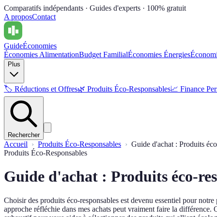
Comparatifs indépendants · Guides d'experts · 100% gratuit
A propos
Contact
Guide
Économies
Économies Alimentation
Budget Familial
Économies Énergies
Économi
Plus
🏷️
Réductions et Offres
🌿
Produits Éco-Responsables
📈
Finance Per
Rechercher
Accueil
Produits Éco-Responsables
Guide d'achat : Produits éc
Produits Éco-Responsables
Guide d'achat : Produits éco-re
Choisir des produits éco-responsables est devenu essentiel pour notre
approche réfléchie dans mes achats peut vraiment faire la différence.