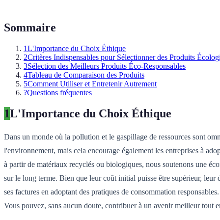
Sommaire
1
L'Importance du Choix Éthique
2
Critères Indispensables pour Sélectionner des Produits Écolog
3
Sélection des Meilleurs Produits Éco-Responsables
4
Tableau de Comparaison des Produits
5
Comment Utiliser et Entretenir Autrement
?
Questions fréquentes
1
L'Importance du Choix Éthique
Dans un monde où la pollution et le gaspillage de ressources sont omni
l'environnement, mais cela encourage également les entreprises à adopt
à partir de matériaux recyclés ou biologiques, nous soutenons une éco
sur le long terme. Bien que leur coût initial puisse être supérieur,
ses factures en adoptant des pratiques de consommation responsables.
Vous pouvez, sans aucun doute, contribuer à un avenir meilleur tout e