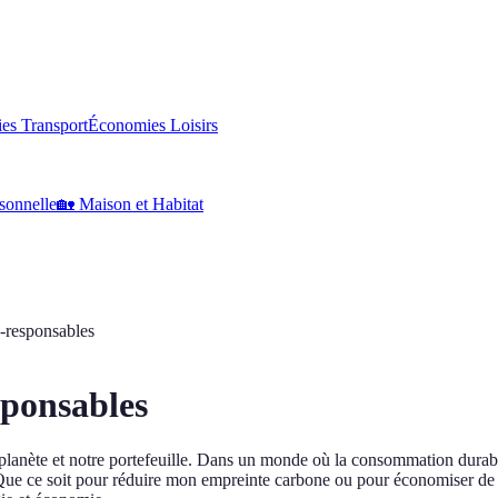
es Transport
Économies Loisirs
sonnelle
🏡
Maison et Habitat
o-responsables
sponsables
 planète et notre portefeuille. Dans un monde où la consommation durabl
 Que ce soit pour réduire mon empreinte carbone ou pour économiser de l