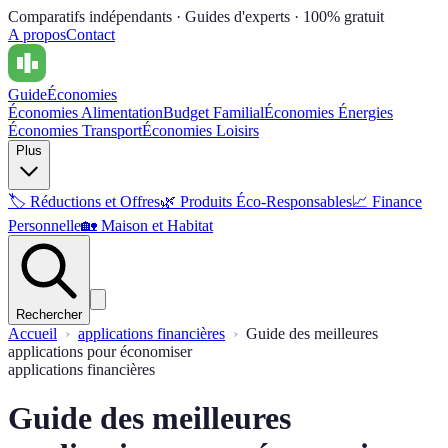
Comparatifs indépendants · Guides d'experts · 100% gratuit
A propos
Contact
Guide
Économies
Économies Alimentation
Budget Familial
Économies Énergies
Économies Transport
Économies Loisirs
Plus
🏷️
Réductions et Offres
🌿
Produits Éco-Responsables
📈
Finance
Personnelle
🏡
Maison et Habitat
Rechercher
Accueil
applications financières
Guide des meilleures
applications pour économiser
applications financières
Guide des meilleures